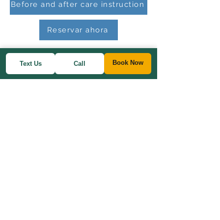
Before and after care instruction
Reservar ahora
Book Now
Text Us
Call
© 2021 por Física Plus
19740 Gobernadores
Carretera Suite 116
Flossmoor, IL 60422
Teléfono:
708-607-2503
Términos y condiciones del sitio
web