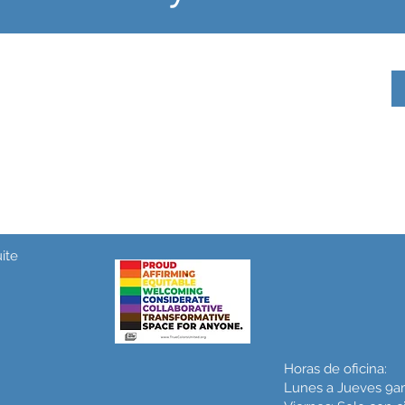
 para miembros de enero
anqueador de dientes gratis
ro: para socios actuales. Debe retirar en oficina
ite
Horas de oficina:
Lunes a Jueves 9