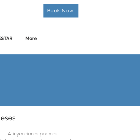
Book Now
ESTAR
More
meses
4 inyecciones por mes