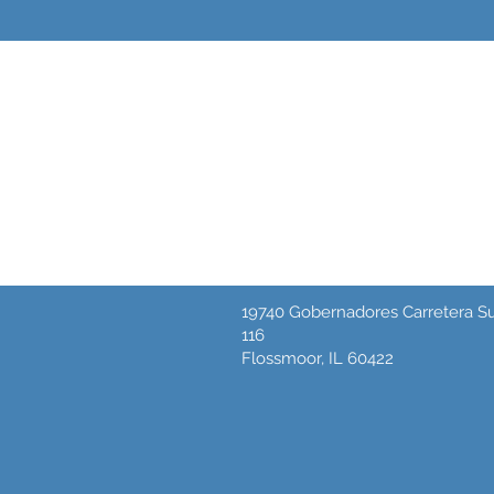
Exclusivo
Bolígrafo bl
Válido del 1 al 31 de ene
19740 Gobernadores Carretera Su
116
Flossmoor, IL 60422