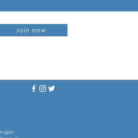
Join now
am-3pm