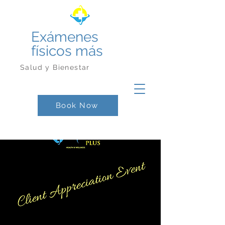
Exámenes
físicos más
Salud y Bienestar
Book Now