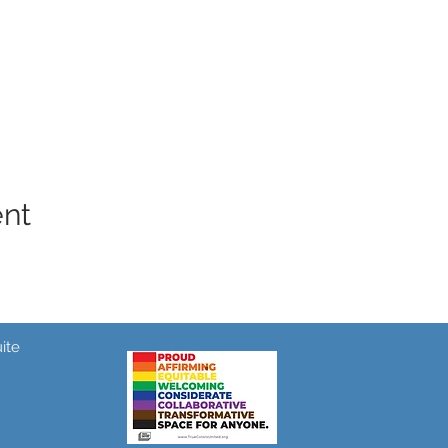
ent
ite