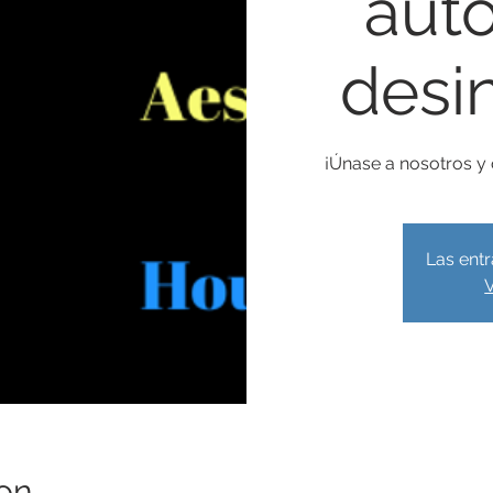
aut
desi
¡Únase a nosotros y
Las entr
V
on