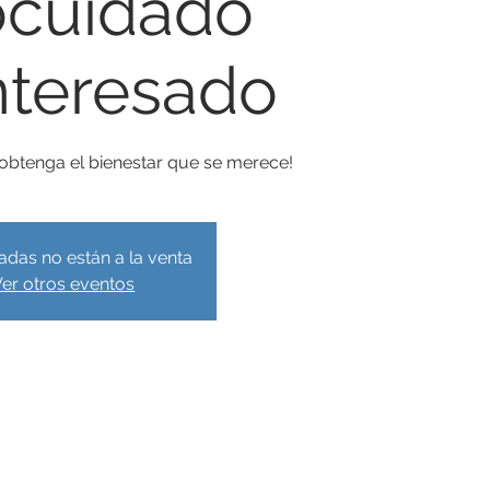
ocuidado
nteresado
 obtenga el bienestar que se merece!
adas no están a la venta
er otros eventos