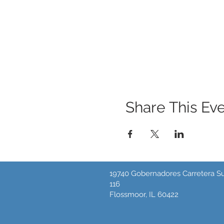
Share This Ev
19740 Gobernadores Carretera Su
116
Flossmoor, IL 60422