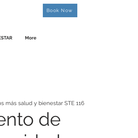
Book Now
ESTAR
More
os más salud y bienestar STE 116
ento de