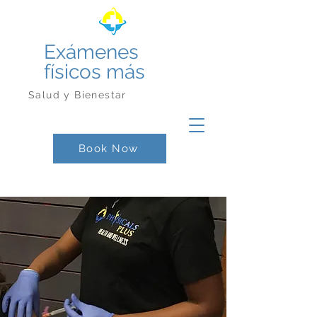
Exámenes
físicos más
Salud y Bienestar
Book Now