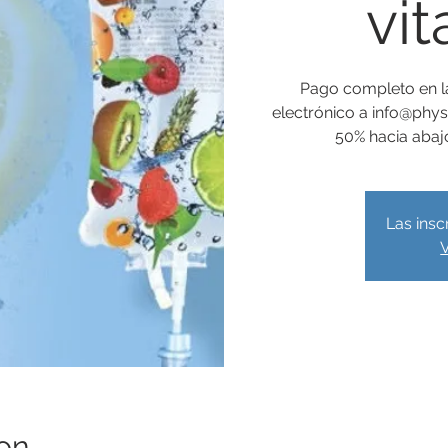
vi
Pago completo en la
electrónico a info@physi
50% hacia abaj
Las insc
V
on