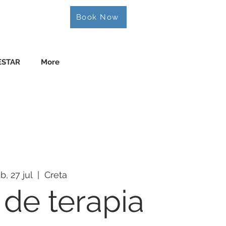
Book Now
ESTAR
More
b, 27 jul
  |  
Creta
 de terapia