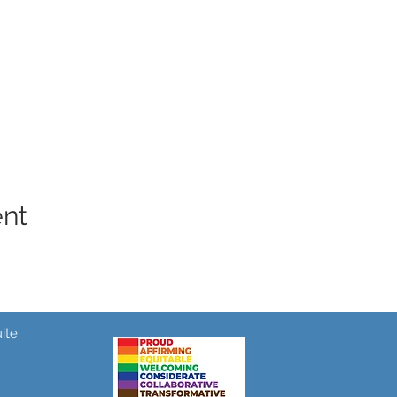
ent
ite