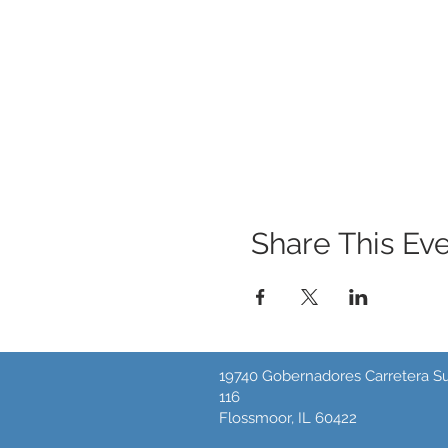
Share This Ev
19740 Gobernadores Carretera Su
116
Flossmoor, IL 60422