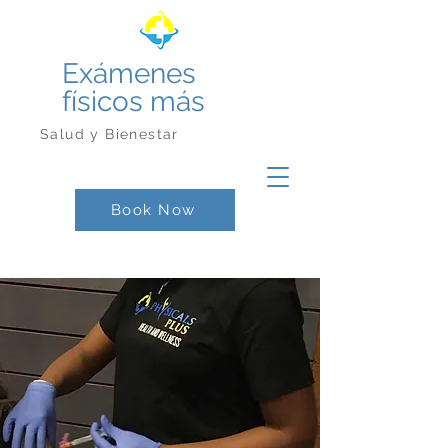
Exámenes
físicos más
Salud y Bienestar
Book Now